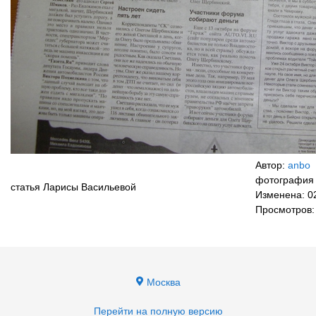
Автор:
anbo
фотография 
статья Ларисы Васильевой
Изменена: 0
Просмотров:
Москва
Перейти на полную версию