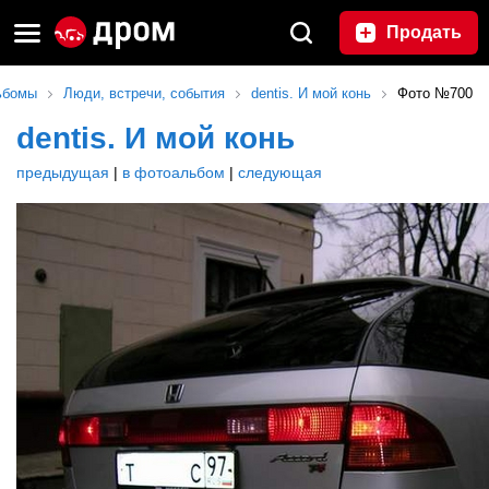
Продать
ьбомы
Люди, встречи, события
dentis. И мой конь
Фото №700
dentis. И мой конь
предыдущая
|
в фотоальбом
|
следующая